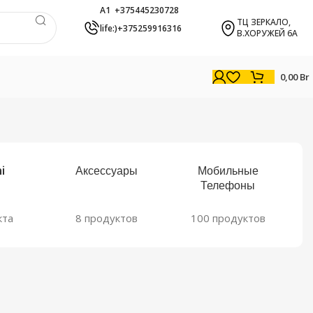
A1 +375445230728
ТЦ ЗЕРКАЛО,
life:)+375259916316
В.ХОРУЖЕЙ 6А
0,00
Br
i
Аксессуары
Мобильные
Телефоны
кта
8 продуктов
100 продуктов